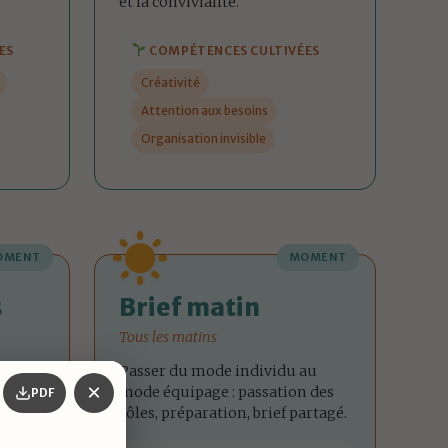
et la convivialité.
ES
COMPÉTENCES CULTIVÉES
Créativité
Attention aux besoins
Organisation invisible
OMENT
MOMENT
s
Brief matin
Tous les matins
Passer du mode individu au
×
mode équipage : passation des
PDF
urs
rôles, préparation, brief partagé.
uer les