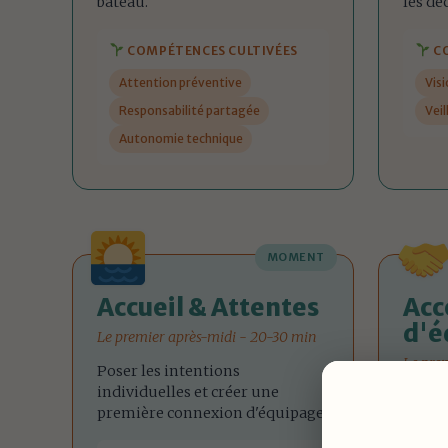
bateau.
les dé
COMPÉTENCES CULTIVÉES
CO
Attention préventive
Vis
Responsabilité partagée
Vei
Autonomie technique
MOMENT
Accueil & Attentes
Acc
d'é
Le premier après-midi - 20-30 min
Le pre
Poser les intentions
individuelles et créer une
Créer 
première connexion d'équipage.
navigu
nomma