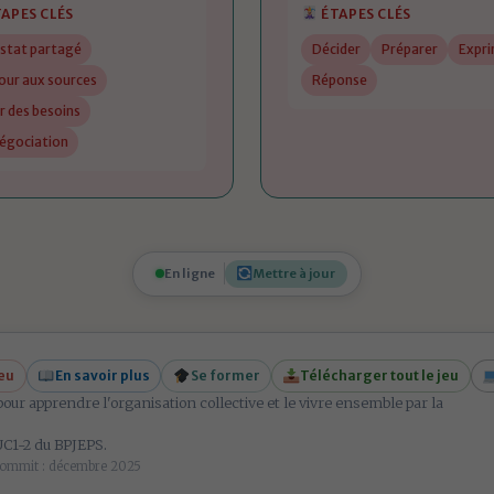
APES CLÉS
ÉTAPES CLÉS
stat partagé
Décider
Préparer
Expr
our aux sources
Réponse
r des besoins
égociation
En ligne
Mettre à jour
jeu
En savoir plus
Se former
Télécharger tout le jeu
pour apprendre l'organisation collective et le vivre ensemble par la
 UC1-2 du
BPJEPS
.
 commit : décembre 2025