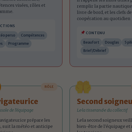
Il rappelle les infos utiles
ences visées, rôles et
remplir la partie nautiqu
amme.
livre de bord, et les clefs de
coopération au quotidien
CTIONS
CONTENU
éo perso
Compétences
Beaufort
Douglas
5 pil
es
Programme
Brief/Débrief
RÔLE
igateurice
Second soigne
sole de l'équipage
Le·la tisserand·e du collectif
navigateurice prépare les
Le·la second soigneux veil
, suit la météo et anticipe
bien-être de l'équipage et