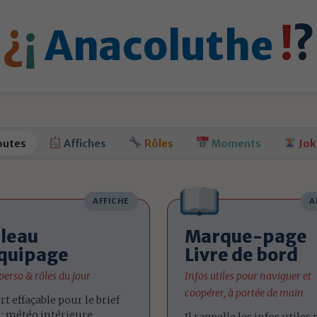
¿
¡
Anacoluthe
!
?
outes
Affiches
Rôles
Moments
Jok
AFFICHE
A
leau
Marque-page
quipage
Livre de bord
erso & rôles du jour
Infos utiles pour naviguer et
coopérer, à portée de main
t effaçable pour le brief
: météo intérieure,