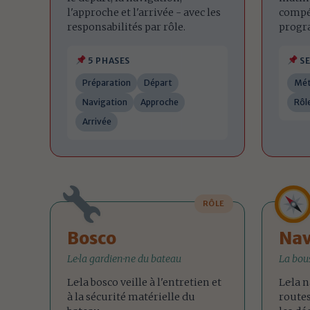
l'approche et l'arrivée - avec les
compét
responsabilités par rôle.
progr
5 PHASES
SE
Préparation
Départ
Mét
Navigation
Approche
Rôl
Arrivée
RÔLE
Bosco
Nav
Le·la gardien·ne du bateau
La bous
Le·la bosco veille à l'entretien et
Le·la 
à la sécurité matérielle du
routes