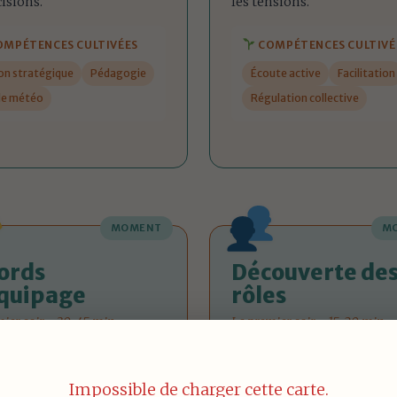
cisions.
les tensions.
MPÉTENCES CULTIVÉES
COMPÉTENCES CULTIVÉ
ion stratégique
Pédagogie
Écoute active
Facilitation
lle météo
Régulation collective
MOMENT
M
ords
Découverte de
quipage
rôles
mier soir - 30-45 min
Le premier soir - 15-20 min
un cadre partagé pour
Présenter les 4 rôles et le
er et vivre ensemble, en
marins inspirants, distrib
Impossible de charger cette carte.
nt besoins et limites.
premières missions.