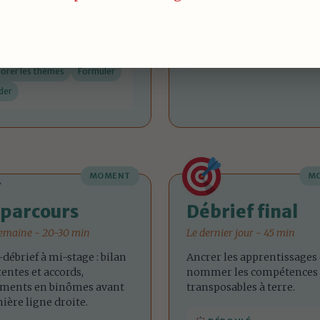
ÉROULÉ
DÉROULÉ
r le cadre
Présenter
Choisir
Lanc
lorer les thèmes
Formuler
der
MOMENT
M
parcours
Débrief final
emaine - 20-30 min
Le dernier jour - 45 min
débrief à mi-stage : bilan
Ancrer les apprentissages 
tentes et accords,
nommer les compétences
ements en binômes avant
transposables à terre.
nière ligne droite.