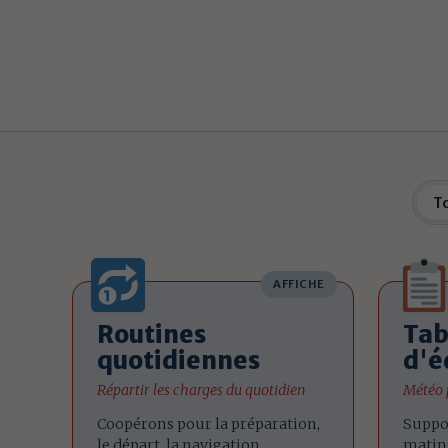
T
AFFICHE
Routines
Tab
quotidiennes
d'é
Répartir les charges du quotidien
Météo p
Coopérons pour la préparation,
Suppor
le départ, la navigation,
matin 