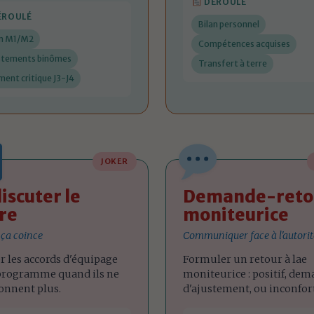
DÉROULÉ
ÉROULÉ
Bilan personnel
an M1/M2
Compétences acquises
stements binômes
Transfert à terre
ent critique J3-J4
JOKER
iscuter le
Demande-reto
re
moniteurice
ça coince
Communiquer face à l'autorit
r les accords d'équipage
Formuler un retour à lae
 programme quand ils ne
moniteurice : positif, de
onnent plus.
d'ajustement, ou inconfort