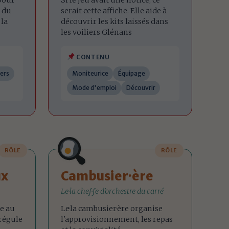
 pour
Si le jeu avait une notice, ce
e du
serait cette affiche. Elle aide à
 la
découvrir les kits laissés dans
les voiliers Glénans
CONTENU
iers
Moniteurice
Équipage
Mode d'emploi
Découvrir
RÔLE
RÔLE
ux
Cambusier·ère
Le·la chef·fe d'orchestre du carré
le au
Le·la cambusier·ère organise
 régule
l'approvisionnement, les repas