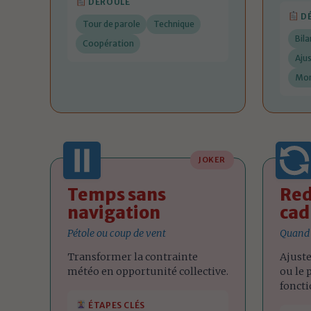
DÉROULÉ
D
Tour de parole
Technique
Bil
Coopération
Aju
Mom
JOKER
Temps sans
Red
navigation
cad
Pétole ou coup de vent
Quand 
Transformer la contrainte
Ajuste
météo en opportunité collective.
ou le
foncti
ÉTAPES CLÉS