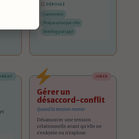
DÉROULÉ
Lancement
er
Préparation par rôle
Briefing partagé
OMENT
JOKER
Gérer un
désaccord-conflit
Quand la tension monte
et
Désamorcer une tension
relationnelle avant qu'elle ne
s'enkyste ou n'explose.