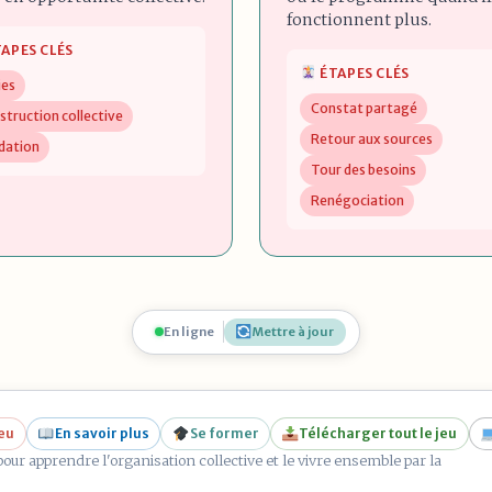
fonctionnent plus.
APES CLÉS
ÉTAPES CLÉS
ies
Constat partagé
struction collective
Retour aux sources
idation
Tour des besoins
Renégociation
En ligne
Mettre à jour
jeu
En savoir plus
Se former
Télécharger tout le jeu
pour apprendre l'organisation collective et le vivre ensemble par la