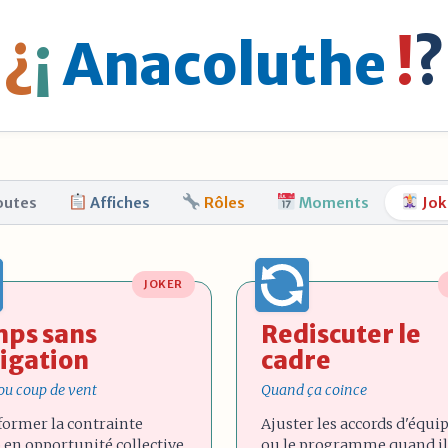
¿
¡
Anacoluthe
!
?
outes
Affiches
Rôles
Moments
Jok
JOKER
ps sans
Rediscuter le
igation
cadre
 ou coup de vent
Quand ça coince
former la contrainte
Ajuster les accords d'équi
en opportunité collective.
ou le programme quand il