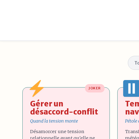
T
JOKER
Gérer un
Tem
désaccord-conflit
nav
Quand la tension monte
Pétole
Désamorcer une tension
Trans
relationnelle avant qu'elle ne
météo 