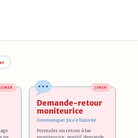
er
JOKER
JOKER
Demande-retour
moniteurice
Communiquer face à l'autorité
page
Formuler un retour à lae
s ne
moniteurice : positif, demande